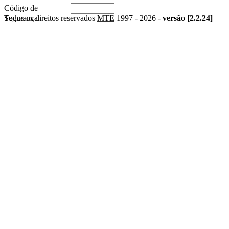
Código de
Segurança
Todos os direitos reservados
MTE
1997 -
2026 -
versão [2.2.24]