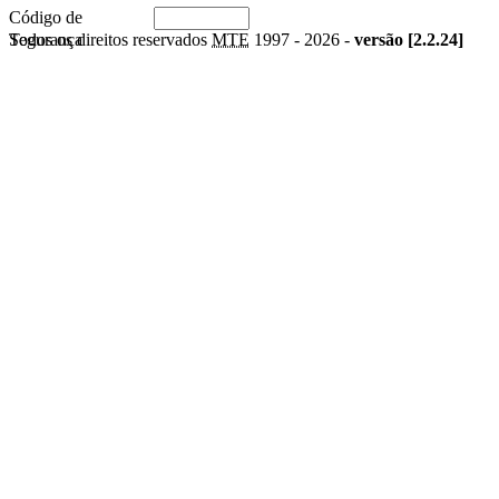
Código de
Segurança
Todos os direitos reservados
MTE
1997 -
2026 -
versão [2.2.24]