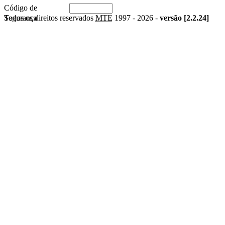
Código de
Segurança
Todos os direitos reservados
MTE
1997 -
2026 -
versão [2.2.24]