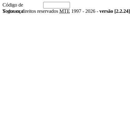
Código de
Segurança
Todos os direitos reservados
MTE
1997 -
2026 -
versão [2.2.24]