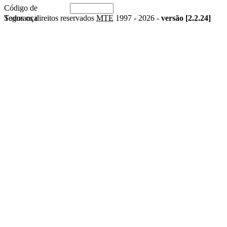
Código de
Segurança
Todos os direitos reservados
MTE
1997 -
2026 -
versão [2.2.24]