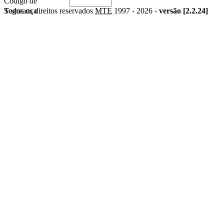
Código de
Segurança
Todos os direitos reservados
MTE
1997 -
2026 -
versão [2.2.24]