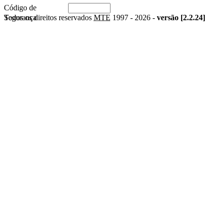
Código de
Segurança
Todos os direitos reservados
MTE
1997 -
2026 -
versão [2.2.24]