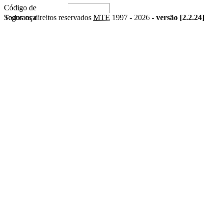
Código de
Segurança
Todos os direitos reservados
MTE
1997 -
2026 -
versão [2.2.24]