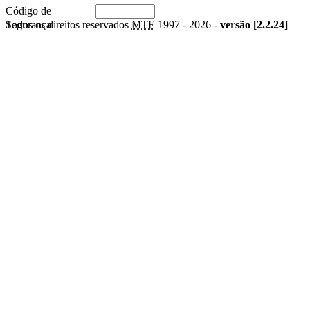
Código de
Segurança
Todos os direitos reservados
MTE
1997 -
2026 -
versão [2.2.24]