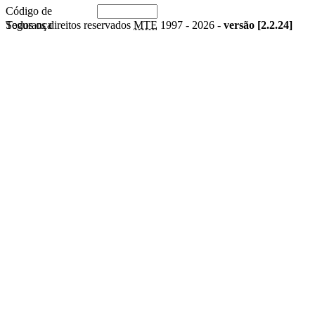
Código de
Segurança
Todos os direitos reservados
MTE
1997 -
2026 -
versão [2.2.24]