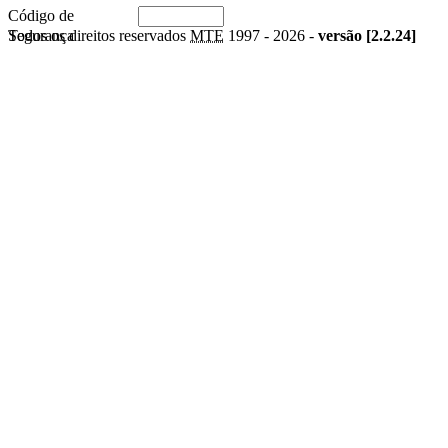
Código de
Segurança
Todos os direitos reservados
MTE
1997 -
2026 -
versão [2.2.24]