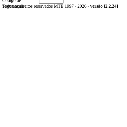
Código de
Segurança
Todos os direitos reservados
MTE
1997 -
2026 -
versão [2.2.24]