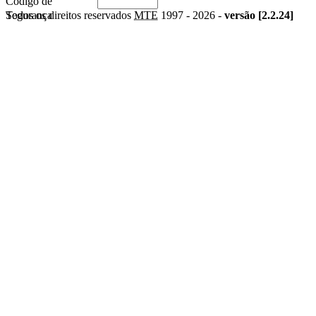
Código de
Segurança
Todos os direitos reservados
MTE
1997 -
2026 -
versão [2.2.24]