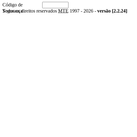
Código de
Segurança
Todos os direitos reservados
MTE
1997 -
2026 -
versão [2.2.24]