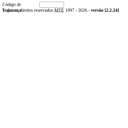
Código de
Segurança
Todos os direitos reservados
MTE
1997 -
2026 -
versão [2.2.24]