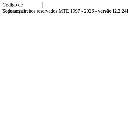
Código de
Segurança
Todos os direitos reservados
MTE
1997 -
2026 -
versão [2.2.24]