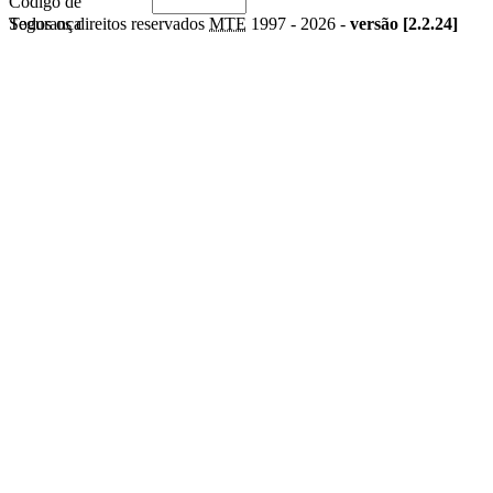
Código de
Segurança
Todos os direitos reservados
MTE
1997 -
2026 -
versão [2.2.24]