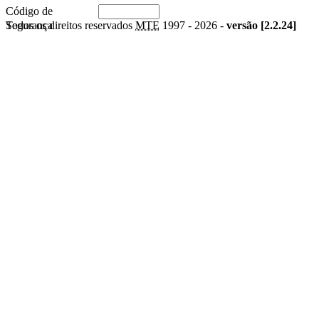
Código de
Segurança
Todos os direitos reservados
MTE
1997 -
2026 -
versão [2.2.24]