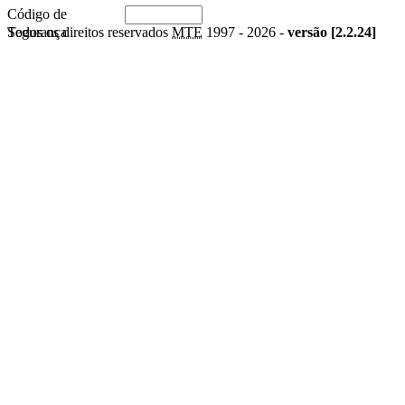
Código de
Segurança
Todos os direitos reservados
MTE
1997 -
2026 -
versão [2.2.24]