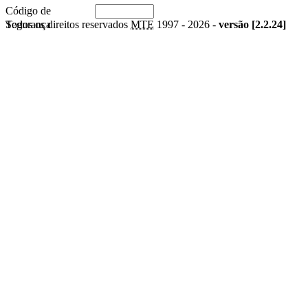
Código de
Segurança
Todos os direitos reservados
MTE
1997 -
2026 -
versão [2.2.24]