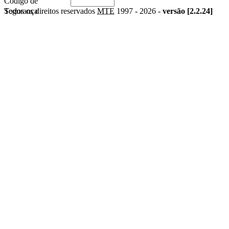
Código de
Segurança
Todos os direitos reservados
MTE
1997 -
2026 -
versão [2.2.24]