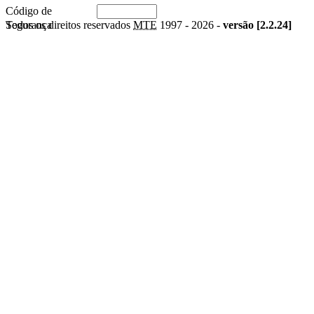
Código de
Segurança
Todos os direitos reservados
MTE
1997 -
2026 -
versão [2.2.24]