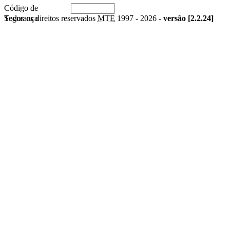
Código de
Segurança
Todos os direitos reservados
MTE
1997 -
2026 -
versão [2.2.24]