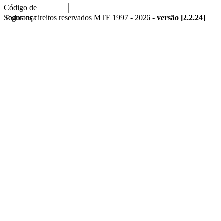
Código de
Segurança
Todos os direitos reservados
MTE
1997 -
2026 -
versão [2.2.24]