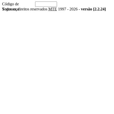
Código de
Segurança
Todos os direitos reservados
MTE
1997 -
2026 -
versão [2.2.24]