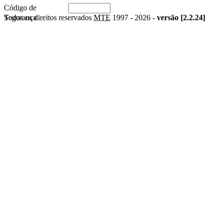
Código de
Segurança
Todos os direitos reservados
MTE
1997 -
2026 -
versão [2.2.24]