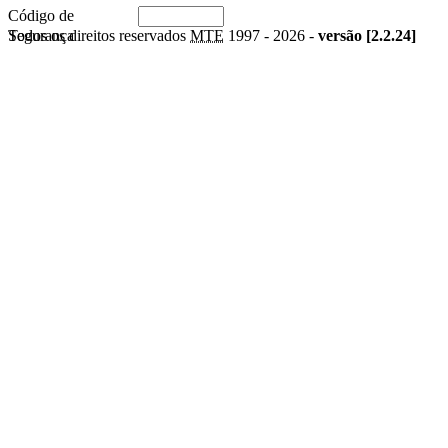
Código de
Segurança
Todos os direitos reservados
MTE
1997 -
2026 -
versão [2.2.24]