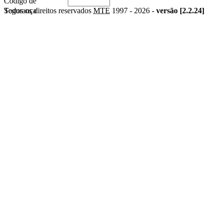
Código de
Segurança
Todos os direitos reservados
MTE
1997 -
2026 -
versão [2.2.24]