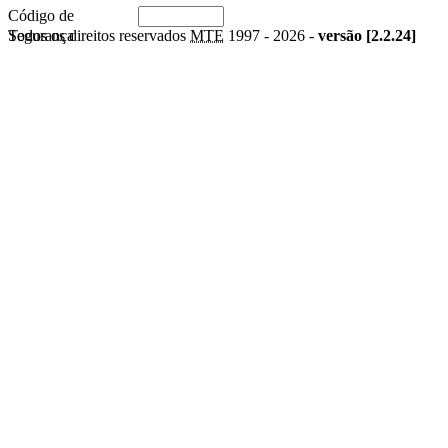
Código de
Segurança
Todos os direitos reservados
MTE
1997 -
2026 -
versão [2.2.24]