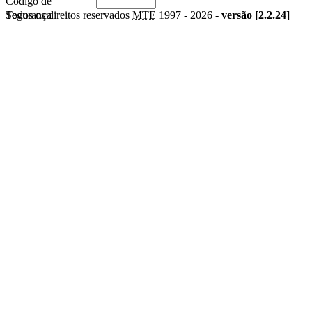
Código de
Segurança
Todos os direitos reservados
MTE
1997 -
2026 -
versão [2.2.24]