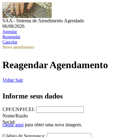
SAA - Sistema de Atendimento Agendado
06/08/2026
Agendar
Reagendar
Cancelar
Novo atendimento
Reagendar Agendamento
Voltar
Sair
Informe seus dados
CPF/CNPJ/CEI:
Nome/Razão
Social:
clique aqui
para obter uma nova imagem.
Código de Segurança: