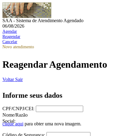
SAA - Sistema de Atendimento Agendado
06/08/2026
Agendar
Reagendar
Cancelar
Novo atendimento
Reagendar Agendamento
Voltar
Sair
Informe seus dados
CPF/CNPJ/CEI:
Nome/Razão
Social:
clique aqui
para obter uma nova imagem.
Código de Segurança: