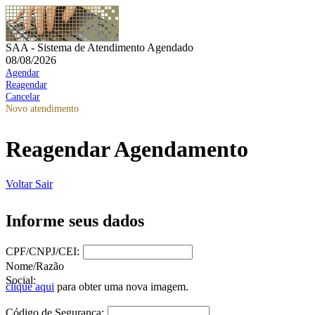
SAA - Sistema de Atendimento Agendado
08/08/2026
Agendar
Reagendar
Cancelar
Novo atendimento
Reagendar Agendamento
Voltar
Sair
Informe seus dados
CPF/CNPJ/CEI:
Nome/Razão
Social:
clique aqui
para obter uma nova imagem.
Código de Segurança: