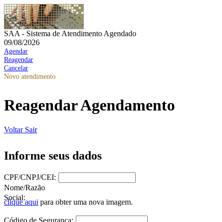
SAA - Sistema de Atendimento Agendado
09/08/2026
Agendar
Reagendar
Cancelar
Novo atendimento
Reagendar Agendamento
Voltar
Sair
Informe seus dados
CPF/CNPJ/CEI:
Nome/Razão
Social:
clique aqui
para obter uma nova imagem.
Código de Segurança: