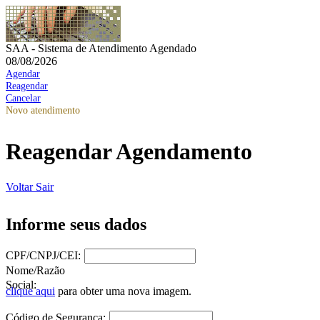
SAA - Sistema de Atendimento Agendado
08/08/2026
Agendar
Reagendar
Cancelar
Novo atendimento
Reagendar Agendamento
Voltar
Sair
Informe seus dados
CPF/CNPJ/CEI:
Nome/Razão
Social:
clique aqui
para obter uma nova imagem.
Código de Segurança: