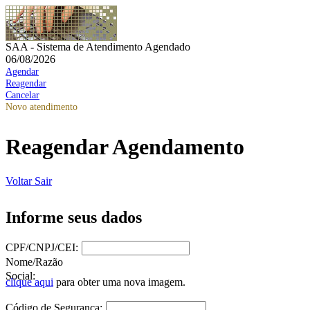
SAA - Sistema de Atendimento Agendado
06/08/2026
Agendar
Reagendar
Cancelar
Novo atendimento
Reagendar Agendamento
Voltar
Sair
Informe seus dados
CPF/CNPJ/CEI:
Nome/Razão
Social:
clique aqui
para obter uma nova imagem.
Código de Segurança: