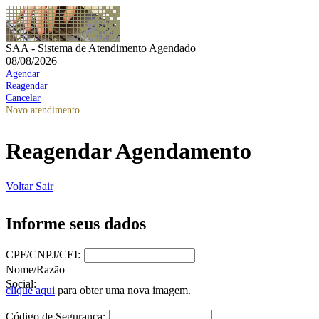
SAA - Sistema de Atendimento Agendado
08/08/2026
Agendar
Reagendar
Cancelar
Novo atendimento
Reagendar Agendamento
Voltar
Sair
Informe seus dados
CPF/CNPJ/CEI:
Nome/Razão
Social:
clique aqui
para obter uma nova imagem.
Código de Segurança: