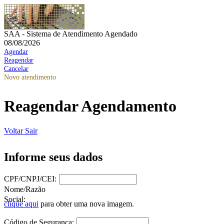
SAA - Sistema de Atendimento Agendado
08/08/2026
Agendar
Reagendar
Cancelar
Novo atendimento
Reagendar Agendamento
Voltar
Sair
Informe seus dados
CPF/CNPJ/CEI:
Nome/Razão
Social:
clique aqui
para obter uma nova imagem.
Código de Segurança: