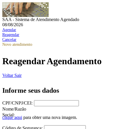
SAA - Sistema de Atendimento Agendado
08/08/2026
Agendar
Reagendar
Cancelar
Novo atendimento
Reagendar Agendamento
Voltar
Sair
Informe seus dados
CPF/CNPJ/CEI:
Nome/Razão
Social:
clique aqui
para obter uma nova imagem.
Código de Segurança: