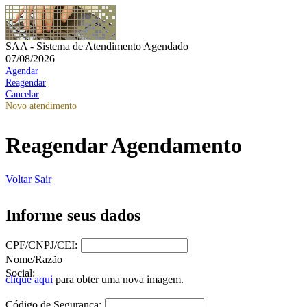
SAA - Sistema de Atendimento Agendado
07/08/2026
Agendar
Reagendar
Cancelar
Novo atendimento
Reagendar Agendamento
Voltar
Sair
Informe seus dados
CPF/CNPJ/CEI:
Nome/Razão
Social:
clique aqui
para obter uma nova imagem.
Código de Segurança: