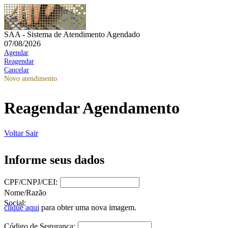
SAA - Sistema de Atendimento Agendado
07/08/2026
Agendar
Reagendar
Cancelar
Novo atendimento
Reagendar Agendamento
Voltar
Sair
Informe seus dados
CPF/CNPJ/CEI:
Nome/Razão
Social:
clique aqui
para obter uma nova imagem.
Código de Segurança: