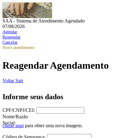
SAA - Sistema de Atendimento Agendado
07/08/2026
Agendar
Reagendar
Cancelar
Novo atendimento
Reagendar Agendamento
Voltar
Sair
Informe seus dados
CPF/CNPJ/CEI:
Nome/Razão
Social:
clique aqui
para obter uma nova imagem.
Código de Segurança: