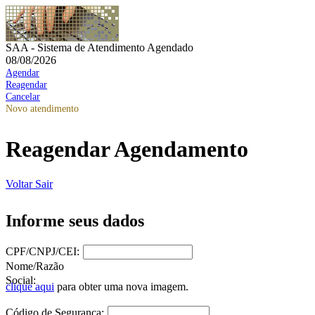
SAA - Sistema de Atendimento Agendado
08/08/2026
Agendar
Reagendar
Cancelar
Novo atendimento
Reagendar Agendamento
Voltar
Sair
Informe seus dados
CPF/CNPJ/CEI:
Nome/Razão
Social:
clique aqui
para obter uma nova imagem.
Código de Segurança: