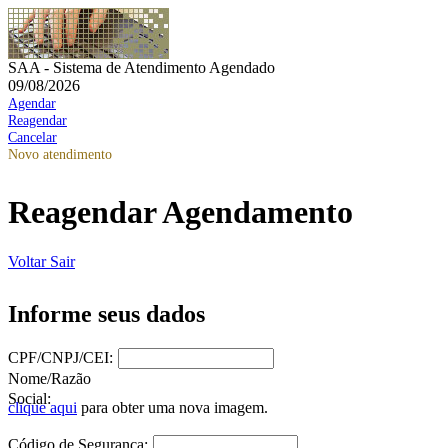
SAA - Sistema de Atendimento Agendado
09/08/2026
Agendar
Reagendar
Cancelar
Novo atendimento
Reagendar Agendamento
Voltar
Sair
Informe seus dados
CPF/CNPJ/CEI:
Nome/Razão
Social:
clique aqui
para obter uma nova imagem.
Código de Segurança: