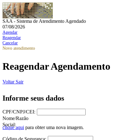
SAA - Sistema de Atendimento Agendado
07/08/2026
Agendar
Reagendar
Cancelar
Novo atendimento
Reagendar Agendamento
Voltar
Sair
Informe seus dados
CPF/CNPJ/CEI:
Nome/Razão
Social:
clique aqui
para obter uma nova imagem.
Código de Segurança: