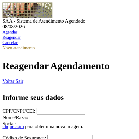
SAA - Sistema de Atendimento Agendado
08/08/2026
Agendar
Reagendar
Cancelar
Novo atendimento
Reagendar Agendamento
Voltar
Sair
Informe seus dados
CPF/CNPJ/CEI:
Nome/Razão
Social:
clique aqui
para obter uma nova imagem.
Código de Segurança: