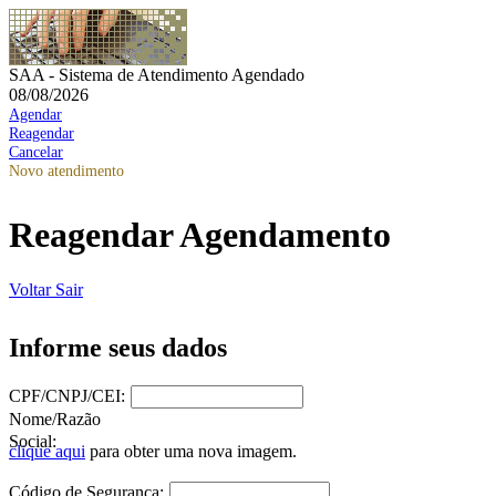
SAA - Sistema de Atendimento Agendado
08/08/2026
Agendar
Reagendar
Cancelar
Novo atendimento
Reagendar Agendamento
Voltar
Sair
Informe seus dados
CPF/CNPJ/CEI:
Nome/Razão
Social:
clique aqui
para obter uma nova imagem.
Código de Segurança: