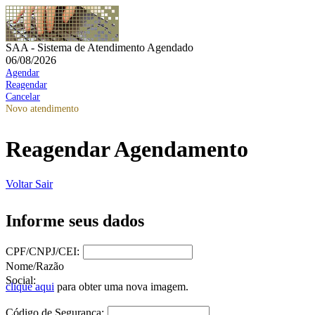
SAA - Sistema de Atendimento Agendado
06/08/2026
Agendar
Reagendar
Cancelar
Novo atendimento
Reagendar Agendamento
Voltar
Sair
Informe seus dados
CPF/CNPJ/CEI:
Nome/Razão
Social:
clique aqui
para obter uma nova imagem.
Código de Segurança: