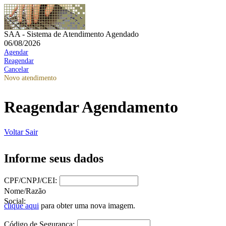
SAA - Sistema de Atendimento Agendado
06/08/2026
Agendar
Reagendar
Cancelar
Novo atendimento
Reagendar Agendamento
Voltar
Sair
Informe seus dados
CPF/CNPJ/CEI:
Nome/Razão
Social:
clique aqui
para obter uma nova imagem.
Código de Segurança: