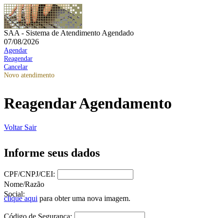
SAA - Sistema de Atendimento Agendado
07/08/2026
Agendar
Reagendar
Cancelar
Novo atendimento
Reagendar Agendamento
Voltar
Sair
Informe seus dados
CPF/CNPJ/CEI:
Nome/Razão
Social:
clique aqui
para obter uma nova imagem.
Código de Segurança: